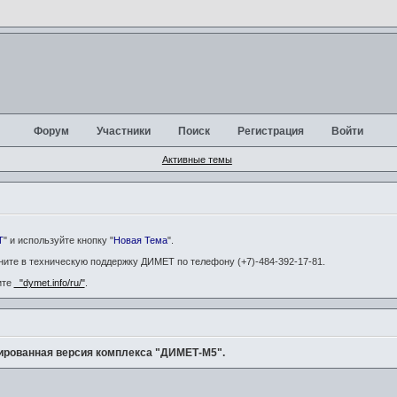
Форум
Участники
Поиск
Регистрация
Войти
Активные темы
Т
" и используйте кнопку "
Новая Тема
".
ните в техническую поддержку ДИМЕТ по телефону (+7)-484-392-17-81.
ите
"dymet.info/ru/"
.
рованная версия комплекса "ДИМЕТ-М5".