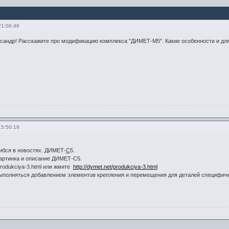
21:06:46
сандр! Расскажите про модификацию комплекса "ДИМЕТ-М5". Какие особенности и для
15:50:19
ибся в новостях. ДИМЕТ-
С
5.
артинка и описание ДИМЕТ-С5.
rodukciya-3.html или жмите
http://dymet.net/produkciya-3.html
полняться добавлением элементов крепления и перемещения для деталей специфич