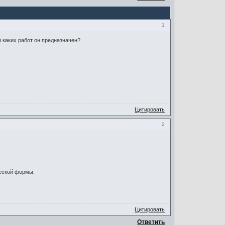
1
 каких работ он предназначен?
Цитировать
2
еской формы.
Цитировать
Ответить