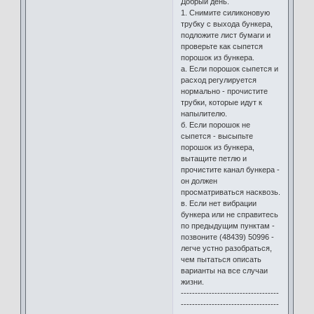
Добрый день.
1. Снимите силиконовую
трубку с выхода бункера,
подложите лист бумаги и
проверьте как сыпется
порошок из бункера.
а. Если порошок сыпется и
расход регулируется
нормально - прочистите
трубки, которые идут к
напылителю.
б. Если порошок не
сыпется - высыпьте
порошок из бункера,
вытащите петлю и
прочистите канал бункера -
он должен
просматриваться насквозь.
в. Если нет вибрации
бункера или не справитесь
по предыдущим пунктам -
позвоните (48439) 50996 -
легче устно разобраться,
чем пытаться описать
варианты на все случаи
жизни.
-----------------------------------
-----------------------------------