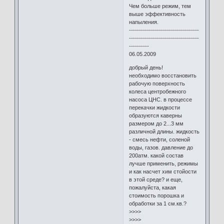
Чем больше режим, тем
выше эффективность
напыления.
-----------------------------------
-----------------------------------
----------
06.05.2009
добрый день!
необходимо восстановить
рабочую поверхность
колеса центробежного
насоса ЦНС. в процессе
перекачки жидкости
образуются каверны
размером до 2...3 мм
различной длины. жидкость
- смесь нефти, соленой
воды, газов. давление до
200атм. какой состав
лучше применить, режимы
и как насчет хим стойости
в этой среде? и еще,
пожалуйста, какая
стоимость порошка и
обработки за 1 см.кв.?
>>>>
>>>>