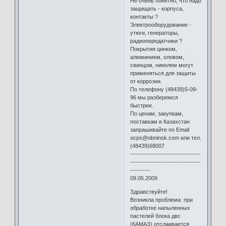
Не очень понятно, что надо
защищать - корпуса,
контакты ?
Электрооборудование -
утюги, генераторы,
радиопередатчики ?
Покрытия цинком,
алюминием, оловом,
свинцом, никелем могут
применяться для защиты
от коррозии.
По телефону (48439)5-09-
96 мы разберемся
быстрее.
По ценам, закупкам,
поставкам в Казахстан
запрашивайте по Email
ocps@obninsk.com или тел.
(48439)68007
-----------------------------------
-----------------------------------
----------
09.05.2009
Здравствуйте!
Возникла проблема: при
обработке напыленных
пастелей блока двс
(КАМАЗ) отслаивается