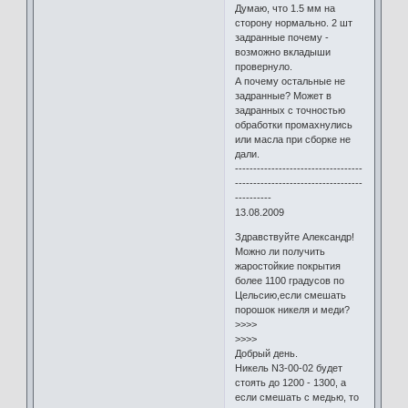
Думаю, что 1.5 мм на
сторону нормально. 2 шт
задранные почему -
возможно вкладыши
провернуло.
А почему остальные не
задранные? Может в
задранных с точностью
обработки промахнулись
или масла при сборке не
дали.
-----------------------------------
-----------------------------------
----------
13.08.2009
Здравствуйте Александр!
Можно ли получить
жаростойкие покрытия
более 1100 градусов по
Цельсию,если смешать
порошок никеля и меди?
>>>>
>>>>
Добрый день.
Никель N3-00-02 будет
стоять до 1200 - 1300, а
если смешать с медью, то