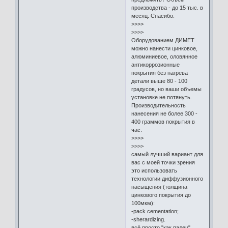
производства - до 15 тыс. в
месяц. Спасибо.
>>>>
>>>>
Оборудованием ДИМЕТ
можно нанести цинковое,
алюминиевое, оловянное
антикоррозионные
покрытия без нагрева
детали выше 80 - 100
градусов, но ваши объемы
установке не потянуть.
Производительность
нанесения не более 300 -
400 граммов покрытия в
час.
>>>>
>>>>
самый лучший вариант для
вас с моей точки зрения
это использовать
технологии диффузионного
насыщения (толщина
цинкового покрытия до
100мкм):
-pack cementation;
-sherardizing.
всё просто "как палец",