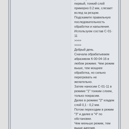
первый, тонкий слой
примерно 0.2 мм, слезает
вслед за резцом.
Подскажите правильную
последовательность
обработки и напыления.
Используем состав С-01-
11
>>>>
>>>>
Добрый день.
Сначала обрабатываем
абразивом К-00-04-16 в
любом режиме. Чем режим
выше, тем мощнее
обработка, но сильно
перегревать не
желательно.
Затем наносим С-01-11 в
режиме "1" тонким слоем,
только покрасим.
Далее в режиме "2" кладем
слой 0,1 - 0,2 мм.
Потом переходим в режим
"3" и далее в "4" по
обстановке.
Чем меньше режим, тем
выше адгезия.