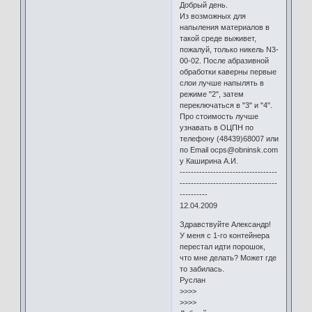
Добрый день.
Из возможных для
напыления материалов в
такой среде выживет,
пожалуй, только никель N3-
00-02. После абразивной
обработки каверны первые
слои лучше напылять в
режиме "2", затем
переключаться в "3" и "4".
Про стоимость лучше
узнавать в ОЦПН по
телефону (48439)68007 или
по Email ocps@obninsk.com
у Каширина А.И.
-----------------------------------
-----------------------------------
----------
12.04.2009
Здравствуйте Александр!
У меня с 1-го контейнера
перестал идти порошок,
что мне делать? Может где
то забилась.
Руслан
>>>>
>>>>