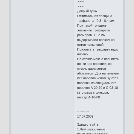
>>>>
>>>>
Добрый день.
Оптимальная толщина
трафарета - 0,3 - 0,4 мм.
При такой толщине
элементы трафарета
размером 1 - 2 мм
выдерживают несколько
сотен напылений.
Прижимать трафарет надо
плотно.
На стекло можно напылять
почти все порошки, но
стекло царапается
абразивом. Для напыления
без царапин используются
порошки из специального
перечня А-20-10 и С-03-10
(это медь с цинком),
иногда А-10-00.
-----------------------------------
-----------------------------------
----------
17.07.2009
Здравствуйте!
1.Чем зеркальные
покрытия на стекле