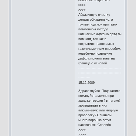
>>>>
>>>>
Абразивную очистку
делать обязательно, а
тонкие подслои при газо-
пламенном методе
напыления адгезию вряд ли
повысят, так как в
покрытиях, наносимых
газо-пламенным способом,
неизбежно появление
диффузионной зоны на
границе с основой.
-----------------------------------
-----------------------------------
----------
15.12.2009
Здравствуйте. Подскажите
пожалуйста можно при
заделке трещин ( в чугуне)
закладывать в них
алюминевую или медную
проволоку? Слишком
много порошка летит
насквозняк. Спасибо.
>>>>
>>>>