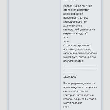
Вопрос: Какая причина
отслоения и вздутия
хромированной
поверхности штока
гидроцилиндра при
хранении его в
стандартной упаковке на
открытом воздухе?
>>>>
>>>>
Отслоение хромового
покрытия, нанесенного
гальваническим способом,
может быть связано с его
несплошностью.
-----------------------------------
-----------------------------------
----------
11.09.2009
Как определить давность
происхождения трещины в
стальной детали по
критерию цвета корозии
которой покрылся метал в
месте разлома
>>>>