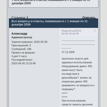
декабря 2009
Страница:
1
Ответить
Все вопросы и ответы, появившиеся с 1 января по 31
декабря 2009
1
Поделиться
2010-
Александр
04-28 20:42:35
Администратор
-----------------------------------
Зарегистрирован
: 2010-04-28
-----------------------------------
Приглашений:
0
----------
Сообщений:
186
27.12.2009
Провел на форуме:
4 дня 3 часа
насколько опасно для
Последний визит:
здоровья использование
2025-09-30 13:10:48
оборудование димет 405,
какие могут быть
последствия в
дальнейшем?. можно ли
оператора димет 405
приравнять по вредности к
сварщику?
>>>>
>>>>
При использовании
средств защиты дыхания