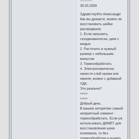
----------
30.03.2009
Здравствуйте Александр!
Как вы думаете, можно ли
восстановить шейки
распредвала:
1. Если напылить,
газодинамически, цинк с
медью
2. Расточить в нужный
размер с небольшим
минусом
3. Термообработать
4. Электрохимически
нанести слой хрома или
никеля, можно с добавкой
УДА.
Это реально?
>>>>
>>>>
Добрый день.
В вашем алгоритме самый
неприятный элемент -
термообработать. Если уж
использовать ДИМЕТ для
восстановления шеек
коленвала, то без
термообработки и пылить