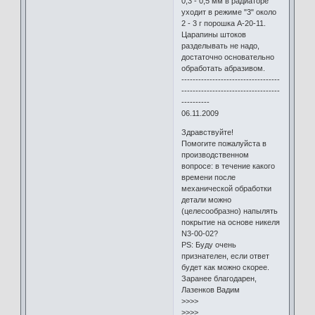
0,3 - 0,5 мм в радиаторе
уходит в режиме "3" около
2 - 3 г порошка А-20-11.
Царапины штоков
разделывать не надо,
достаточно основательно
обработать абразивом.
-----------------------------------
-----------------------------------
----------
06.11.2009
Здравствуйте!
Помогите пожалуйста в
производственном
вопросе: в течение какого
времени после
механической обработки
детали можно
(целесообразно) напылять
покрытие на основе никеля
N3-00-02?
PS: Буду очень
признателен, если ответ
будет как можно скорее.
Заранее благодарен,
Лазенков Вадим
>>>>
>>>>