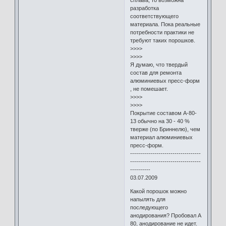
разработка
соответствующего
материала. Пока реальные
потребности практики не
требуют таких порошков.
>>>>
>>>>
Я думаю, что твердый
состав для ремонта
алюминиевых пресс-форм
, не помешает.
>>>>
>>>>
Покрытие составом А-80-
13 обычно на 30 - 40 %
тверже (по Бриннелю), чем
материал алюминиевых
пресс-форм.
-----------------------------------
-----------------------------------
----------
03.07.2009
Какой порошок можно
напылять для
последующего
анодирования? Пробовал А
80, анодирование не идет.