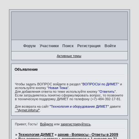
Форум
Участники
Поиск
Регистрация
Войти
Активные темы
Объявление
Чтобы задать ВОПРОС войдите в раздел "
ВОПРОСЫ по ДИМЕТ
" и
используйте кнопку "
Новая Тема
".
Для добавления ответа по теме используйте кнопку "
Ответить
".
Если затрудняетесь понятно сформулировать вопрос, то позвоните
в техническую поддержку ДИМЕТ по телефону (+7)-484-392-17-81.
Для возврата на сайт
"Технология и оборудование ДИМЕТ"
давите
"dymet.info/ru/"
.
Привет, Гость!
Войдите
или
зарегистрируйтесь
.
»
Технология ДИМЕТ
»
архив - Вопросы - Ответы в 2009
»
Все вопросы и ответы, появившиеся с 1 января по 31