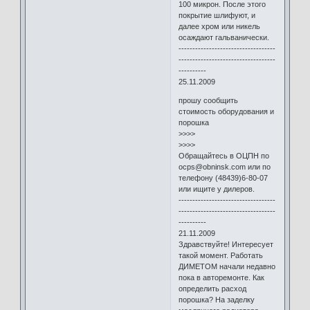
100 микрон. После этого
покрытие шлифуют, и
далее хром или никель
осаждают гальванически.
-----------------------------------
-----------------------------------
----------
25.11.2009
прошу сообщить
стоимость оборудования и
порошка
>>>>
>>>>
Обращайтесь в ОЦПН по
ocps@obninsk.com или по
телефону (48439)6-80-07
или ищите у дилеров.
-----------------------------------
-----------------------------------
----------
21.11.2009
Здравствуйте! Интересует
такой момент. Работать
ДИМЕТОМ начали недавно
пока в авторемонте. Как
определить расход
порошка? На заделку