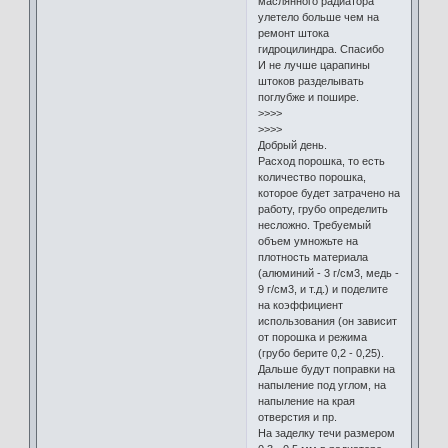
маслянного радиатора
улетело больше чем на
ремонт штока
гидроцилиндра. Спасибо
И не лучше царапины
штоков разделывать
поглубже и пошире.
>>>>
>>>>
Добрый день.
Расход порошка, то есть
количество порошка,
которое будет затрачено на
работу, грубо определить
несложно. Требуемый
объем умножьте на
плотность материала
(алюминий - 3 г/см3, медь -
9 г/см3, и т.д.) и поделите
на коэффициент
использования (он зависит
от порошка и режима
(грубо берите 0,2 - 0,25).
Дальше будут поправки на
напыление под углом, на
напыление на края
отверстия и пр.
На заделку течи размером