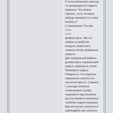
5 если уменьшить расход
то прекращается подача
порошка. Что можно
сделать, есть ли какие
нибудь причины по этому
вопросу?
С уважением, Руслан
>>>>
>>>>
Добрый день. Как и в
любом устройстве,
вскрыть можно все,
главное потом правильно
закрыть.
Для нормальной работы
должен быть нормальный
подсос порошка в сопло.
Проверьте подсос.
Убедиться, что порошок
нормально сыпется из
питателя просто. Снимите
с выхода питателя
силиконовую трубку,
подложите под питатель
листок бумаги и включите
тумблер подачи порошка.
Крутите ручку питателя и
наблюдайте как сыпется.