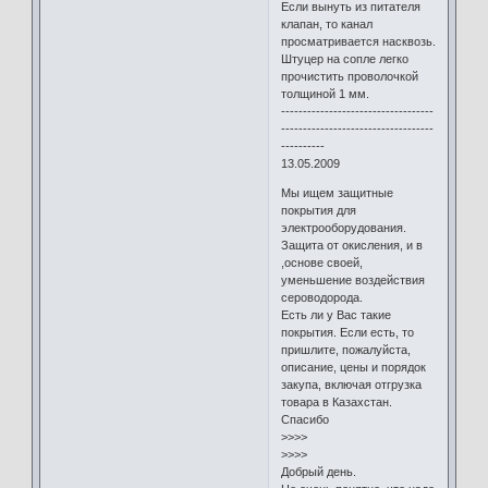
Если вынуть из питателя
клапан, то канал
просматривается насквозь.
Штуцер на сопле легко
прочистить проволочкой
толщиной 1 мм.
-----------------------------------
-----------------------------------
----------
13.05.2009
Мы ищем защитные
покрытия для
электрооборудования.
Защита от окисления, и в
,основе своей,
уменьшение воздействия
сероводорода.
Есть ли у Вас такие
покрытия. Если есть, то
пришлите, пожалуйста,
описание, цены и порядок
закупа, включая отгрузка
товара в Казахстан.
Спасибо
>>>>
>>>>
Добрый день.