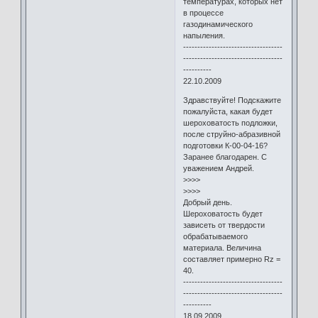
температурах, которых нет
в процессе
газодинамического
напыления.
-----------------------------------
-----------------------------------
----------
22.10.2009
Здравствуйте! Подскажите
пожалуйста, какая будет
шероховатость подложки,
после струйно-абразивной
подготовки К-00-04-16?
Заранее благодарен. С
уважением Андрей.
>>>>
>>>>
Добрый день.
Шероховатость будет
зависеть от твердости
обрабатываемого
материала. Величина
составляет примерно Rz =
40.
-----------------------------------
-----------------------------------
----------
18.09.2009