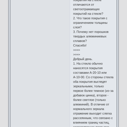
отличаются от
светоотражающих
покрытий на стекле?
2. Что такое покрытия с
ограничением толщины
слоя?
3. Почему нет порошков
твердых алюминиевых
сплавов?
Спасибо!
>>>>
>>>>
Добрый день.
1. На стекло обычно
наносятся покрытия
составами А-20-10 или
А-10-00. Со стороны стекла
оба покрытия выглядят
зеркальными, только
первое более темное (из-за
добавок цинка), второе -
более светлое (только
алюминий). В отличие от
нормального зеркала
отражение выходит слегка
рассеянным, что связано с
влиянием границ частиц,
составляющих покрытие.