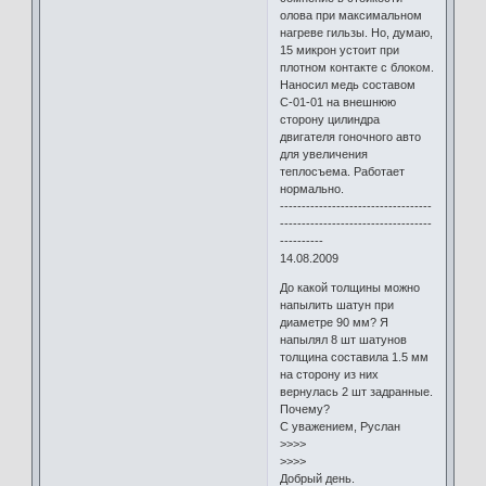
олова при максимальном
нагреве гильзы. Но, думаю,
15 микрон устоит при
плотном контакте с блоком.
Наносил медь составом
С-01-01 на внешнюю
сторону цилиндра
двигателя гоночного авто
для увеличения
теплосъема. Работает
нормально.
-----------------------------------
-----------------------------------
----------
14.08.2009
До какой толщины можно
напылить шатун при
диаметре 90 мм? Я
напылял 8 шт шатунов
толщина составила 1.5 мм
на сторону из них
вернулась 2 шт задранные.
Почему?
С уважением, Руслан
>>>>
>>>>
Добрый день.