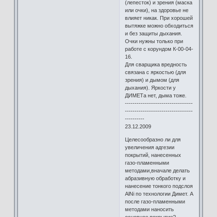
(лепесток) и зрения (маска
или очки), на здоровье не
влияет никак. При хорошей
вытяжке можно обходиться
и без защиты дыхания.
Очки нужны только при
работе с корундом К-00-04-
16.
Для сварщика вредность
связана с яркостью (для
зрения) и дымом (для
дыхания). Яркости у
ДИМЕТа нет, дыма тоже.
-----------------------------------
-----------------------------------
----------
23.12.2009
Целесообразно ли для
увеличения адгезии
покрытий, нанесенных
газо-пламенными
методами,вначале делать
абразивную обработку и
нанесение тонкого подслоя
AlNi по технологии Димет. А
после газо-пламенными
методами наносить
основное покрытие?