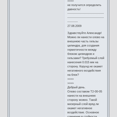
>>>>
не получится определить
давность!
-----------------------------------
-----------------------------------
----------
27.08.2009
Здравствуйте Александр!
Можно ли нанести олово на
внешнюю часть гильзы
цилиндра, для создания
герметичности между
блоком цилиндров и
гильзами? Требуемый слой
нанесения 0.015 мм на
сторону. Корунд не окажет
негативного воздействия
на блок?
>>>>
>>>>
Добрый день.
Олово составом Т2-00-05
нанести на внешнюю
сторону можно. Такой
мизерный слой вряд ли
окажет негативное
воздействие. Основное
сомнение в стойкости