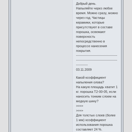
Добрый день.
Напыляйте через любое
время. Можно сразу, можно
через год. Частицы
керамики, которые
присутствуют в составе
порошка, освежают
поверхность
непосредственно в
процессе нанесения
покрытия.
-----------------------------------
-----------------------------------
----------
03.11.2009
Какой коэффициент
напыления олова?
На какую площадь хватит 1
кг. порошка Т2-00-05, если
наносить тонким слоем на
медную шину?
>>>>
>>>>
Для толстых слоев (более
1 мм) коэффициент
использования порошка
составляет 24 %.