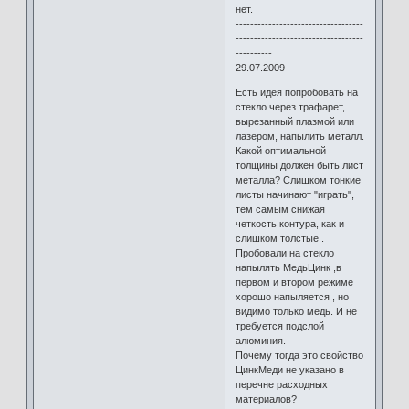
нет.
-----------------------------------
-----------------------------------
----------
29.07.2009
Есть идея попробовать на
стекло через трафарет,
вырезанный плазмой или
лазером, напылить металл.
Какой оптимальной
толщины должен быть лист
металла? Слишком тонкие
листы начинают "играть",
тем самым снижая
четкость контура, как и
слишком толстые .
Пробовали на стекло
напылять МедьЦинк ,в
первом и втором режиме
хорошо напыляется , но
видимо только медь. И не
требуется подслой
алюминия.
Почему тогда это свойство
ЦинкМеди не указано в
перечне расходных
материалов?