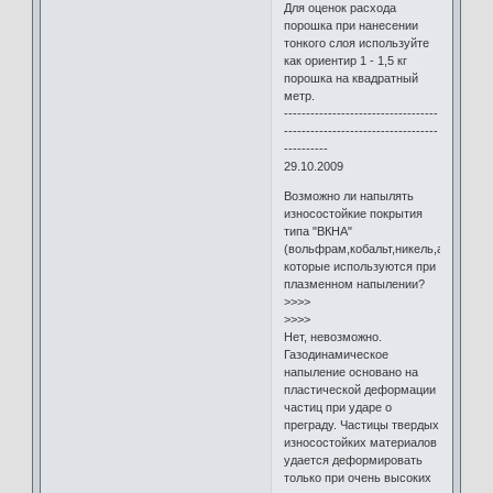
Для оценок расхода
порошка при нанесении
тонкого слоя используйте
как ориентир 1 - 1,5 кг
порошка на квадратный
метр.
-----------------------------------
-----------------------------------
----------
29.10.2009
Возможно ли напылять
износостойкие покрытия
типа "ВКНА"
(вольфрам,кобальт,никель,алюминий
которые используются при
плазменном напылении?
>>>>
>>>>
Нет, невозможно.
Газодинамическое
напыление основано на
пластической деформации
частиц при ударе о
преграду. Частицы твердых
износостойких материалов
удается деформировать
только при очень высоких