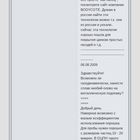
посмотрите сайт компании
BODYCOTE. Думаю в
россии найти эти
технологии можно т.к. они
из россии и уехали..
сейчас эта технология
хорошо пошла для
покрытия цинком простых
гвоздей и т.д.
-----------------------------------
-----------------------------------
----------
06.08.2009
Здравствуйте!
Возможно ли
газодинамически, нанести
сплав ниобий-олово на
металлическую подложку?
>>>>
>>>>
Добрый день.
Наверное возможно с
малым коэффициентом
использования порошка.
Для пробы нужен порошок
с размером частиц 10 - 20
микрон. В ОЦПН такого