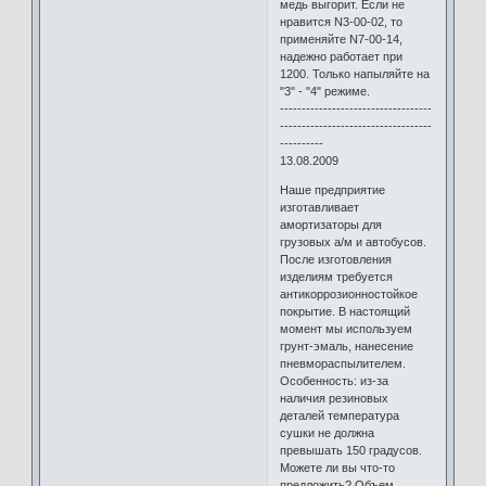
медь выгорит. Если не
нравится N3-00-02, то
применяйте N7-00-14,
надежно работает при
1200. Только напыляйте на
"3" - "4" режиме.
-----------------------------------
-----------------------------------
----------
13.08.2009
Наше предприятие
изготавливает
амортизаторы для
грузовых а/м и автобусов.
После изготовления
изделиям требуется
антикоррозионностойкое
покрытие. В настоящий
момент мы используем
грунт-эмаль, нанесение
пневмораспылителем.
Особенность: из-за
наличия резиновых
деталей температура
сушки не должна
превышать 150 градусов.
Можете ли вы что-то
предложить? Объем