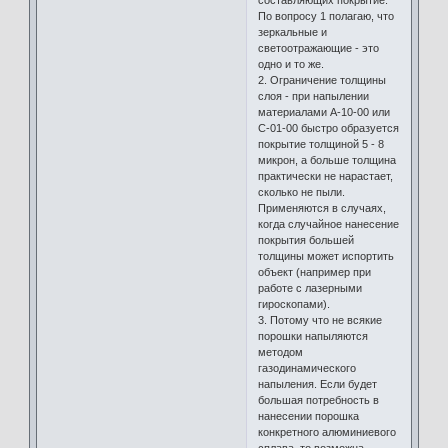
По вопросу 1 полагаю, что
зеркальные и
светоотражающие - это
одно и то же.
2. Ограничение толщины
слоя - при напылении
материалами А-10-00 или
С-01-00 быстро образуется
покрытие толщиной 5 - 8
микрон, а больше толщина
практически не нарастает,
сколько не пыли.
Применяются в случаях,
когда случайное нанесение
покрытия большей
толщины может испортить
объект (например при
работе с лазерными
гироскопами).
3. Потому что не всякие
порошки напыляются
методом
газодинамического
напыления. Если будет
большая потребность в
нанесении порошка
конкретного алюминиевого
сплава, то возможна