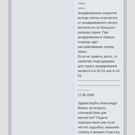
>>>>
>>>>
Анодированное покрытие
всегда слегка отличается
от анодированного литого
металла из-за большого
размера зерна. При
анодировании в первую
очередь идет
растравливание границ
зерен.
Если не травить долго, то
наиболее подходящими
для серого анодирования
являются А-20-01 или А-10-
01.
-----------------------------------
-----------------------------------
----------
17.06.2009
Здравствуйте Александр!
Можно ли вскрыть
сопловой блок для
прочистки? Подача
порошка меня уже если
честно задолбал, напыляю
головку в режиме 4 расход