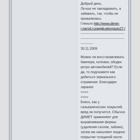
Добрый день.
Лучше не закладывать, а
забивать, так, чтобы не
провалилась.
Гляньте
http://www.dimet-
r.narod.ru/application/auto27.html
-----------------------------------
-----------------------------------
----------
30.11.2009
Можно ли восстанавливать
бампера, колпаки, ободки
ретро автомобилей? Если
да, то подскажите как
добиться зеркального
отражения. Благодарю
заранее
>>>>
>>>>
Блеск, как у
гальванических покрытий,
вряд ли получится. Обычно
ДИМЕТ применяют для
выравнивания формы
(удаления сколов, забоин),
затем им напыляют медное
покрытие толщиной около